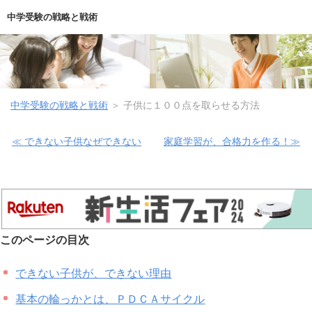
中学受験の戦略と戦術
中学受験の戦略と戦術
＞
子供に１００点を取らせる方法
≪ できない子供なぜできない
家庭学習が、合格力を作る！≫
このページの目次
できない子供が、できない理由
基本の輪っかとは、ＰＤＣＡサイクル