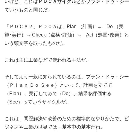
いけど、これは
ＰＤＣＡサイクル
とか
プラン・ドゥ・シー
ていうものと同じだ。
「ＰＤＣＡ？」ＰＤＣＡは、Plan （計画）→ Do （実
施･実行）→ Check（点検･評価）→ Act（処置･改善）と
いう頭文字を取ったものだ。
これは主に工業などで使われる手法だ。
そしてより一般に知られているのは、プラン・ドゥ・シー
（Ｐｌａｎ Ｄｏ Ｓｅｅ）といって、計画を立てて
（Plan）、実行してみて（Do）、結果を評価する
（See）っていうサイクルだ。
これは、問題解決や改善のための標準的なやりかたで、ビ
ジネスや工業の世界では、
基本中の基本
だね。